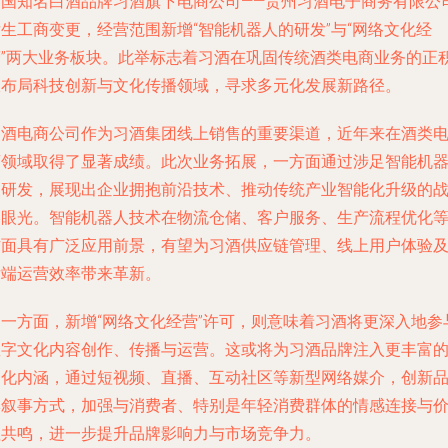
中国知名白酒品牌习酒旗下电商公司——贵州习酒电子商务有限公
生工商变更，经营范围新增“智能机器人的研发”与“网络文化经
营”两大业务板块。此举标志着习酒在巩固传统酒类电商业务的正
极布局科技创新与文化传播领域，寻求多元化发展新路径。
习酒电商公司作为习酒集团线上销售的重要渠道，近年来在酒类
商领域取得了显著成绩。此次业务拓展，一方面通过涉足智能机
人研发，展现出企业拥抱前沿技术、推动传统产业智能化升级的
略眼光。智能机器人技术在物流仓储、客户服务、生产流程优化
方面具有广泛应用前景，有望为习酒供应链管理、线上用户体验
后端运营效率带来革新。
另一方面，新增“网络文化经营”许可，则意味着习酒将更深入地参
数字文化内容创作、传播与运营。这或将为习酒品牌注入更丰富
文化内涵，通过短视频、直播、互动社区等新型网络媒介，创新
牌叙事方式，加强与消费者、特别是年轻消费群体的情感连接与
值共鸣，进一步提升品牌影响力与市场竞争力。