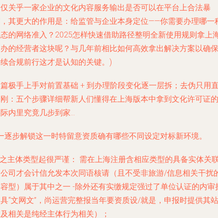
不仅关乎一家企业的文化内容服务输出是否可以在平台上合法暴
露，其更大的作用是：给监管与企业本身定位——你需要办理哪一
形态的网络准入？2025怎样快速借助路径整明全新使用规则拿上
份办的经营者这块呢？与几年前相比如何高效拿出解决方案以确
持续合规前行这才是认知的关键。)
篇极手上手对前置基础 + 到办理阶段变化逐一层拆；去伪只用
揭刚：
五个步骤详细帮新人们懂得在上海版本中拿到文化许可证
实际内里究竟几步到家
...
——逐步解锁这一时特留意资质确有哪些不同设定对标新环境。
**之主体类型起很严谨： 需在上海注册含相应类型的具备实体关
分公司才会计信允发本次同语核请（且不受非旅游/信息相关干扰
内容型）属于其中之一 -除外还有实缴规定强过了单位认证的内审
具“文网文”，尚运营完整报当年要资质设/就是，申报时提供其
点及相关是纯经主体行为相关）；