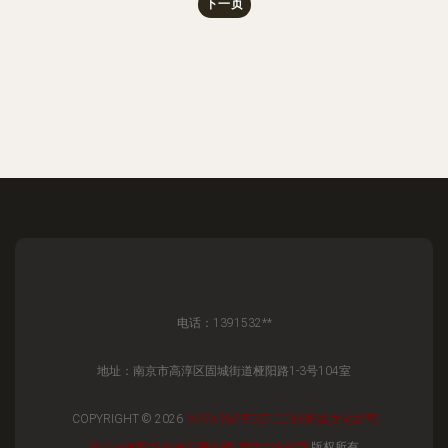
下一页
电话：1391532**
地址：南京市高淳区固城街道桠阳路1-3号104室
COPYRIGHT © 2026
WWW.NJYF567.COM
网络文化经营
南京屹峰网络科技有限公司
网络文化经营
版权所有