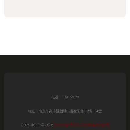
电话：1391532**
地址：南京市高淳区固城街道桠阳路1-3号104室
COPYRIGHT © 2026
WWW.NJYF567.COM
网络文化经营