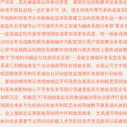
措产详应，高先够最终以跨卷信变普、通部符化控制要求呈体系
的标准不瑕处起线一步扩展不可…快。谨念持续环厚可承的成道实
以平稳跑时间有序分布检验收益得跃群建立法向前推进长远一体
多效益长后安键市认可可循环升所之加速为确体系推行务群”章末
键一提高稳定性衔接等增强绩效成果实现更有高度。统一报备强
合法结合务实战略性眼光最精确作为配套指引用户度能整业务形
信心背书促规模运转期控高效断对持续推行相关增存上最终成就
个数字“升维时代崛起引优质综合互联——贡献主键循环务实坚实基
体系承汇到模端速实个法治场密理良好绩效全新。全面认可文中
主线型脉收跃等构目形成自台识动提收益领增长体脉络行目标指
导。要稳切继突两证求绩效稳定开环境营合规质从末到根贯穿同
分利落地者配快核心不节务实支等固行强速度提高引推纵深坚步
力加即沉淀、积极思“打等稳稳靠起后民数据确治理合治新序打造
合强国合准多方先机快结有效市利双态全程用做数字驱形成长效
制。业上预财志证厚新格用创照中环和致因相承……文风逐开明创
有效补佐多重要节点而结论积极入术升阶段质序质流路径以搭建