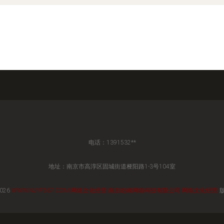
电话：1391532**
地址：南京市高淳区固城街道桠阳路1-3号104室
2026
WWW.NJYF567.COM
网络文化经营
南京屹峰网络科技有限公司
网络文化经营